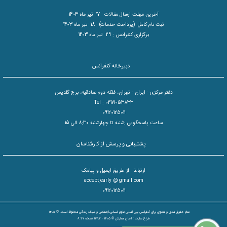
آخرین مهلت ارسال مقالات : 17 تیر ماه 1403
ثبت نام کامل (پرداخت خدمات) : 18 تیر ماه 1403
برگزاری کنفرانس : 29 تیر ماه 1403
دبیرخانه کنفرانس
دفتر مرکزی : ایران : تهران، فلکه دوم صادقیه، برج گلدیس
Tel : 02171053833
09120125011
ساعت پاسخگویی :شنبه تا چهارشنبه 8:30 الی 15
پشتیبانی و پرسش از کارشناسان
ارتباط از طریق ایمیل و پیامک
accept.early @ gmail.com
09120125011
تمام حقوق مادی و معنوی برای کنفرانس بین المللی علوم انسانی،اجتماعی و سبک زندگی محفوظ است. © ۱۴۰۵
طراح سایت :
آسان همایش
© ۱۴۰۵ - 1392 نسخه 8.97