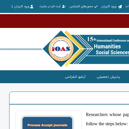
ات
ورود کاربران
محورهای کنفرانس
ثبت نام در سایت
ورود کاربران
پذیرش تحصیلی
آرشیو کنفرانس
Researchers whose paper
follow the steps below: