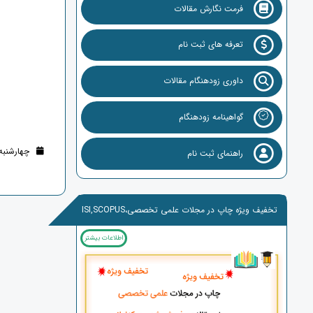
فرمت نگارش مقالات
تعرفه های ثبت نام
داوری زودهنگام مقالات
گواهینامه زودهنگام
چهارشنبه 16 اسفند 1402 (2 سال قب
راهنمای ثبت نام
تخفیف ویژه چاپ در مجلات علمی تخصصی،ISI,SCOPUS
اطلاعات بیشتر