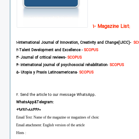
1- Magazine List:
1-International Journal of Innovation, Creativity and Change(IJICC)-
SC
2
-Talent Development and Excellence -
SCOPUS
3
- Journal of critical reviews
-
SCOPUS
4
- international journal of psychosocial rehabilitation
-
SCOPUS
5
-
Utopia y Praxis Latinoamericana
-
SCOPUS
2. Send the article to our message WhatsApp
.
WhatsApp&Telegram:
+
989120884460
Email Text: Name of the magazine or magazines of choic
Email attachment: English version of the article
Hints :