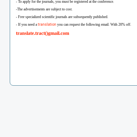
- To apply for the journals, you must be registered at the conference.
-The advertisements are subject to cost.
- Free specialized scientific journals are subsequently published.
translation
- If you need a
you can request the following email. With 20% off.
translate.tract()gmail.com